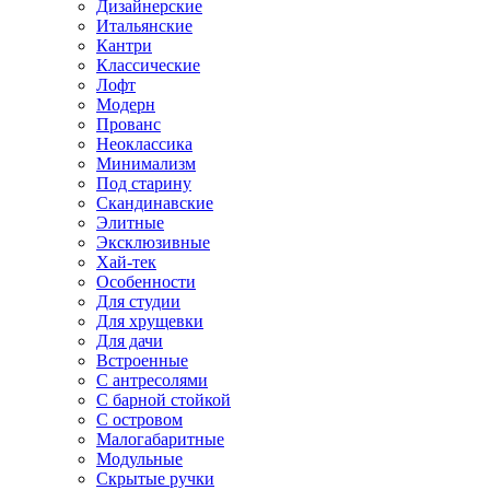
Дизайнерские
Итальянские
Кантри
Классические
Лофт
Модерн
Прованс
Неоклассика
Минимализм
Под старину
Скандинавские
Элитные
Эксклюзивные
Хай-тек
Особенности
Для студии
Для хрущевки
Для дачи
Встроенные
С антресолями
С барной стойкой
С островом
Малогабаритные
Модульные
Скрытые ручки