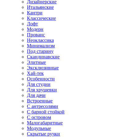
Дизайнерские
Итальянские
Кантри
Классические
Лофт
Модерн
Прованс
Неоклассика
Минимализм
Под старину
Скандинавские
Элитные
Эксклюзивные
Хай-тек
Особенности
Для студии
Для хрущевки
Для дачи
Встроенные
С антресолями
С барной стойкой
С островом
Малогабаритные
Модульные
Скрытые ручки