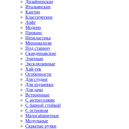
Дизайнерские
Итальянские
Кантри
Классические
Лофт
Модерн
Прованс
Неоклассика
Минимализм
Под старину
Скандинавские
Элитные
Эксклюзивные
Хай-тек
Особенности
Для студии
Для хрущевки
Для дачи
Встроенные
С антресолями
С барной стойкой
С островом
Малогабаритные
Модульные
Скрытые ручки