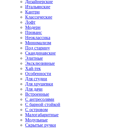
Дизайнерские
Итальянские
Кантри
Классические
Лофт
Модерн
Прованс
Неоклассика
Минимализм
Под старину
Скандинавские
Элитные
Эксклюзивные
Хай-тек
Особенности
Для студии
Для хрущевки
Для дачи
Встроенные
С антресолями
С барной стойкой
С островом
Малогабаритные
Модульные
Скрытые ручки