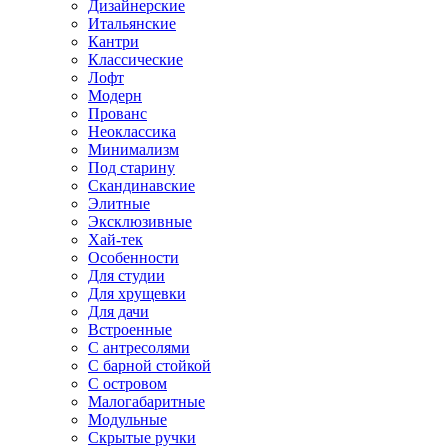
Дизайнерские
Итальянские
Кантри
Классические
Лофт
Модерн
Прованс
Неоклассика
Минимализм
Под старину
Скандинавские
Элитные
Эксклюзивные
Хай-тек
Особенности
Для студии
Для хрущевки
Для дачи
Встроенные
С антресолями
С барной стойкой
С островом
Малогабаритные
Модульные
Скрытые ручки