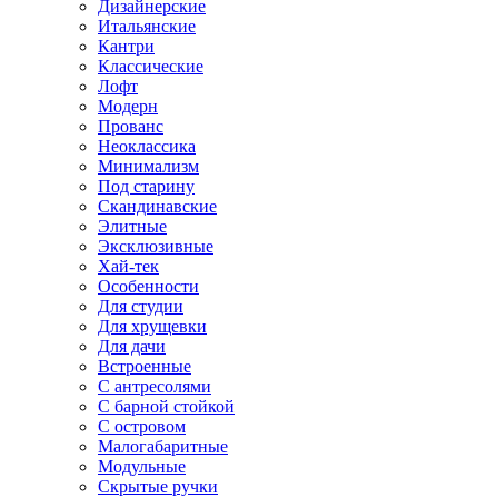
Дизайнерские
Итальянские
Кантри
Классические
Лофт
Модерн
Прованс
Неоклассика
Минимализм
Под старину
Скандинавские
Элитные
Эксклюзивные
Хай-тек
Особенности
Для студии
Для хрущевки
Для дачи
Встроенные
С антресолями
С барной стойкой
С островом
Малогабаритные
Модульные
Скрытые ручки