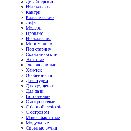
Дизайнерские
Итальянские
Кантри
Классические
Лофт
Модерн
Прованс
Неоклассика
Минимализм
Под старину
Скандинавские
Элитные
Эксклюзивные
Хай-тек
Особенности
Для студии
Для хрущевки
Для дачи
Встроенные
С антресолями
С барной стойкой
С островом
Малогабаритные
Модульные
Скрытые ручки