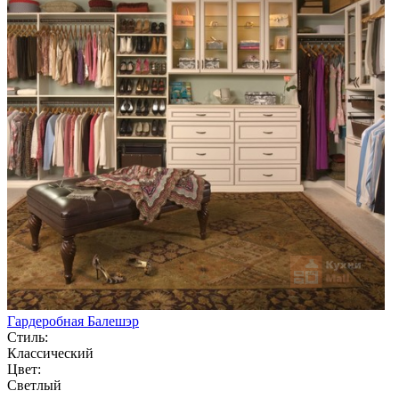
Гардеробная Балешэр
Стиль:
Классический
Цвет:
Светлый