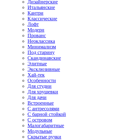
Дизайнерские
Итальянские
Кантри
Классические
Лофт
Модерн
Прованс
Неоклассика
Минимализм
Под старину
Скандинавские
Элитные
Эксклюзивные
Хай-тек
Особенности
Для студии
Для хрущевки
Для дачи
Встроенные
С антресолями
С барной стойкой
С островом
Малогабаритные
Модульные
Скрытые ручки