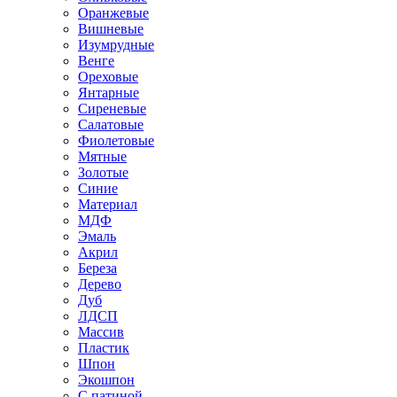
Оранжевые
Вишневые
Изумрудные
Венге
Ореховые
Янтарные
Сиреневые
Салатовые
Фиолетовые
Мятные
Золотые
Синие
Материал
МДФ
Эмаль
Акрил
Береза
Дерево
Дуб
ЛДСП
Массив
Пластик
Шпон
Экошпон
С патиной