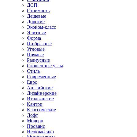
ДСП
Стоимость
Дешевые
Дорогие
Эконом-класс
Элитные
Форма
П-образные
Угловые
Прямые
Радиусные
Скошенные углы
Стиль
Современные
Евро
Английские
Дизайнерские
Итальянские
Кантри
Классические
Лофт
Модерн
Прованс
Неоклассика