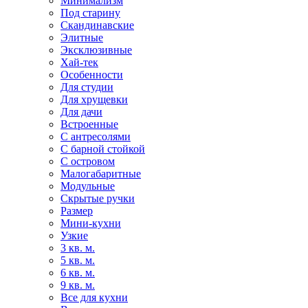
Минимализм
Под старину
Скандинавские
Элитные
Эксклюзивные
Хай-тек
Особенности
Для студии
Для хрущевки
Для дачи
Встроенные
С антресолями
С барной стойкой
С островом
Малогабаритные
Модульные
Скрытые ручки
Размер
Мини-кухни
Узкие
3 кв. м.
5 кв. м.
6 кв. м.
9 кв. м.
Все для кухни