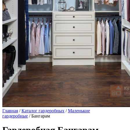
Главная
/
Каталог гардеробных
/
Маленькие
гардеробные
/ Бангарам