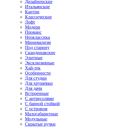
Дизайнерские
Итальянские
Кантри
Классические
Лофт
Модерн
Прованс
Неоклассика
Минимализм
Под старину
Скандинавские
Элитные
Эксклюзивные
Хай-тек
Особенности
Для студии
Для хрущевки
Для дачи
Встроенные
С антресолями
С барной стойкой
С островом
Малогабаритные
Модульные
Скрытые ручки