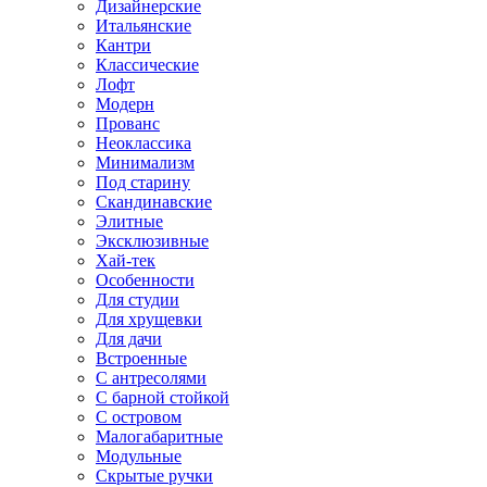
Дизайнерские
Итальянские
Кантри
Классические
Лофт
Модерн
Прованс
Неоклассика
Минимализм
Под старину
Скандинавские
Элитные
Эксклюзивные
Хай-тек
Особенности
Для студии
Для хрущевки
Для дачи
Встроенные
С антресолями
С барной стойкой
С островом
Малогабаритные
Модульные
Скрытые ручки