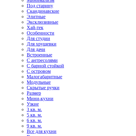
Минимализм
Под старину
Скандинавские
Элитные
Эксклюзивные
Хай-тек
Особенности
Для студии
Для хрущевки
Для дачи
Встроенные
С антресолями
С барной стойкой
С островом
Малогабаритные
Модульные
Скрытые ручки
Размер
Мини-кухни
Узкие
3 кв. м.
5 кв. м.
6 кв. м.
9 кв. м.
Все для кухни