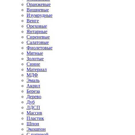
Оранжевые
Вишневые
Изумрудные
Венге
Ореховые
Янтарные
Сиреневые
Салатовые
Фиолетовые
Мятные
Золотые
Синие
Материал
МДФ
Эмаль
Акрил
Береза
Дерево
Дуб
ЛДСП
Массив
Пластик
Шпон
Экошпон
С патиной