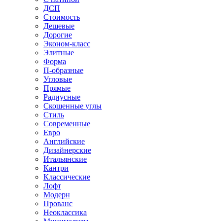
ДСП
Стоимость
Дешевые
Дорогие
Эконом-класс
Элитные
Форма
П-образные
Угловые
Прямые
Радиусные
Скошенные углы
Стиль
Современные
Евро
Английские
Дизайнерские
Итальянские
Кантри
Классические
Лофт
Модерн
Прованс
Неоклассика