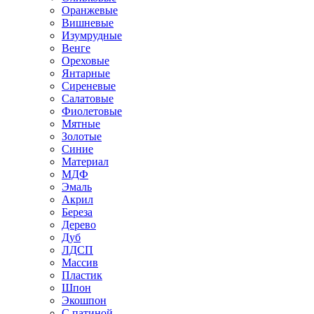
Оранжевые
Вишневые
Изумрудные
Венге
Ореховые
Янтарные
Сиреневые
Салатовые
Фиолетовые
Мятные
Золотые
Синие
Материал
МДФ
Эмаль
Акрил
Береза
Дерево
Дуб
ЛДСП
Массив
Пластик
Шпон
Экошпон
С патиной