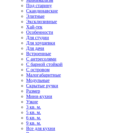
Минимализм
Под старину
Скандинавские
Элитные
Эксклюзивные
Хай-тек
Особенности
Для студии
Для хрущевки
Для дачи
Встроенные
С антресолями
С барной стойкой
С островом
Малогабаритные
Модульные
Скрытые ручки
Размер
Мини-кухни
Узкие
3 кв. м.
5 кв. м.
6 кв. м.
9 кв. м.
Все для кухни