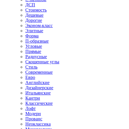
ДСП
Стоимость
Дешевые
Дорогие
Эконом-класс
Элитные
Форма
П-образные
Угловые
Прямые
Радиусные
Скошенные углы
Стиль
Современные
Евро
Английские
Дизайнерские
Итальянские
Кантри
Классические
Лофт
Модерн
Прованс
Неоклассика