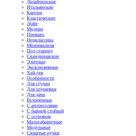
Дизайнерские
Итальянские
Кантри
Классические
Лофт
Модерн
Прованс
Неоклассика
Минимализм
Под старину
Скандинавские
Элитные
Эксклюзивные
Хай-тек
Особенности
Для студии
Для хрущевки
Для дачи
Встроенные
С антресолями
С барной стойкой
С островом
Малогабаритные
Модульные
Скрытые ручки