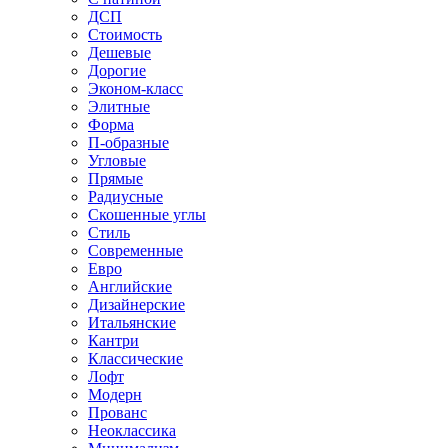
ДСП
Стоимость
Дешевые
Дорогие
Эконом-класс
Элитные
Форма
П-образные
Угловые
Прямые
Радиусные
Скошенные углы
Стиль
Современные
Евро
Английские
Дизайнерские
Итальянские
Кантри
Классические
Лофт
Модерн
Прованс
Неоклассика