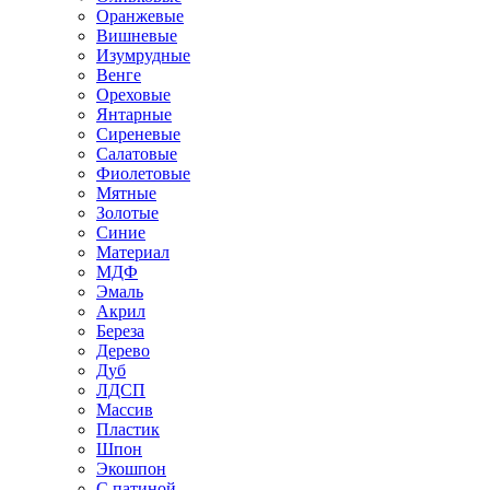
Оранжевые
Вишневые
Изумрудные
Венге
Ореховые
Янтарные
Сиреневые
Салатовые
Фиолетовые
Мятные
Золотые
Синие
Материал
МДФ
Эмаль
Акрил
Береза
Дерево
Дуб
ЛДСП
Массив
Пластик
Шпон
Экошпон
С патиной