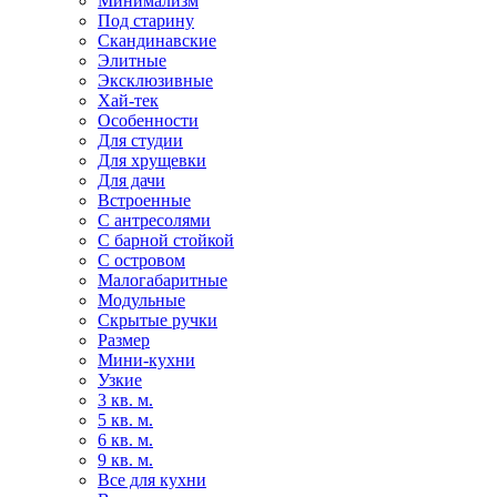
Минимализм
Под старину
Скандинавские
Элитные
Эксклюзивные
Хай-тек
Особенности
Для студии
Для хрущевки
Для дачи
Встроенные
С антресолями
С барной стойкой
С островом
Малогабаритные
Модульные
Скрытые ручки
Размер
Мини-кухни
Узкие
3 кв. м.
5 кв. м.
6 кв. м.
9 кв. м.
Все для кухни