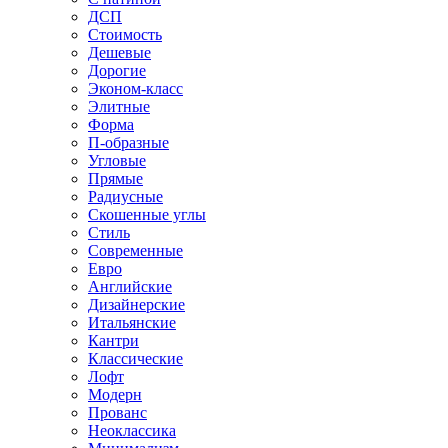
ДСП
Стоимость
Дешевые
Дорогие
Эконом-класс
Элитные
Форма
П-образные
Угловые
Прямые
Радиусные
Скошенные углы
Стиль
Современные
Евро
Английские
Дизайнерские
Итальянские
Кантри
Классические
Лофт
Модерн
Прованс
Неоклассика