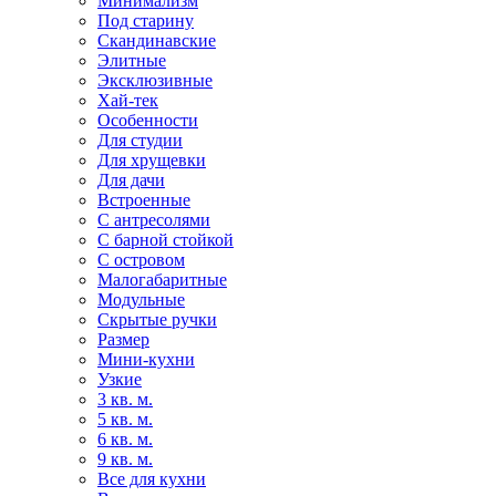
Минимализм
Под старину
Скандинавские
Элитные
Эксклюзивные
Хай-тек
Особенности
Для студии
Для хрущевки
Для дачи
Встроенные
С антресолями
С барной стойкой
С островом
Малогабаритные
Модульные
Скрытые ручки
Размер
Мини-кухни
Узкие
3 кв. м.
5 кв. м.
6 кв. м.
9 кв. м.
Все для кухни