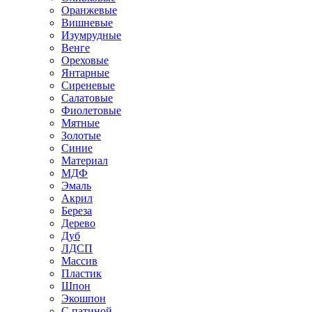
Оранжевые
Вишневые
Изумрудные
Венге
Ореховые
Янтарные
Сиреневые
Салатовые
Фиолетовые
Мятные
Золотые
Синие
Материал
МДФ
Эмаль
Акрил
Береза
Дерево
Дуб
ЛДСП
Массив
Пластик
Шпон
Экошпон
С патиной