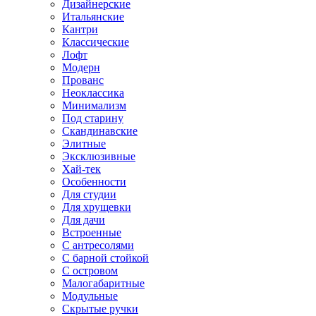
Дизайнерские
Итальянские
Кантри
Классические
Лофт
Модерн
Прованс
Неоклассика
Минимализм
Под старину
Скандинавские
Элитные
Эксклюзивные
Хай-тек
Особенности
Для студии
Для хрущевки
Для дачи
Встроенные
С антресолями
С барной стойкой
С островом
Малогабаритные
Модульные
Скрытые ручки