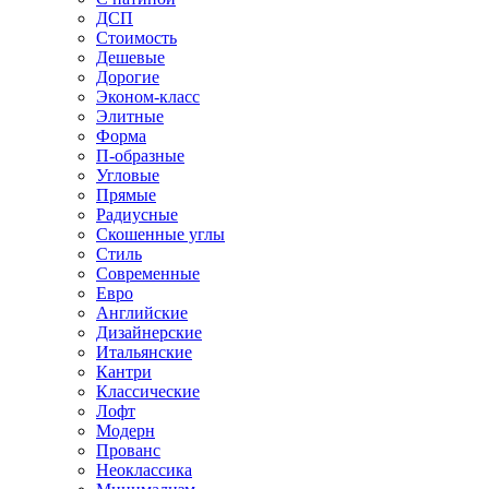
ДСП
Стоимость
Дешевые
Дорогие
Эконом-класс
Элитные
Форма
П-образные
Угловые
Прямые
Радиусные
Скошенные углы
Стиль
Современные
Евро
Английские
Дизайнерские
Итальянские
Кантри
Классические
Лофт
Модерн
Прованс
Неоклассика