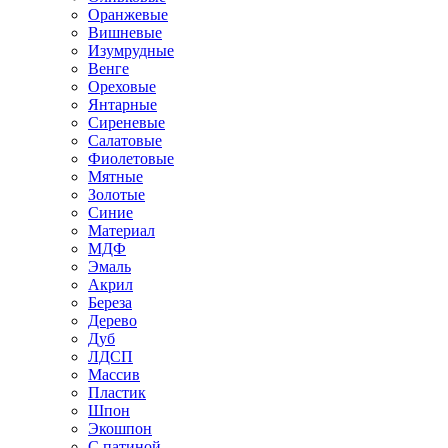
Оранжевые
Вишневые
Изумрудные
Венге
Ореховые
Янтарные
Сиреневые
Салатовые
Фиолетовые
Мятные
Золотые
Синие
Материал
МДФ
Эмаль
Акрил
Береза
Дерево
Дуб
ЛДСП
Массив
Пластик
Шпон
Экошпон
С патиной