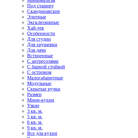
Минимализм
Под старину
Скандинавские
Элитные
Эксклюзивные
Хай-тек
Особенности
Для студии
Для хрущевки
Для дачи
Встроенные
С антресолями
С барной стойкой
С островом
Малогабаритные
Модульные
Скрытые ручки
Размер
Мини-кухни
Узкие
3 кв. м.
5 кв. м.
6 кв. м.
9 кв. м.
Все для кухни