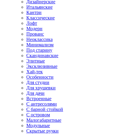
Дизайнерские
Итальянские
Кантри
Классические
Лофт
Модерн
Прованс
Неоклассика
Минимализм
Под старину
Скандинавские
Элитные
Эксклюзивные
Хай-тек
Особенности
Для студии
Для хрущевки
Для дачи
Встроенные
С антресолями
С барной стойкой
С островом
Малогабаритные
Модульные
Скрытые ручки