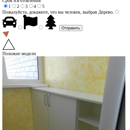
Срок изготовления
1
2
3
4
5
Пожалуйста, докажите, что вы человек, выбрав
Дерево
.
Похожие модели