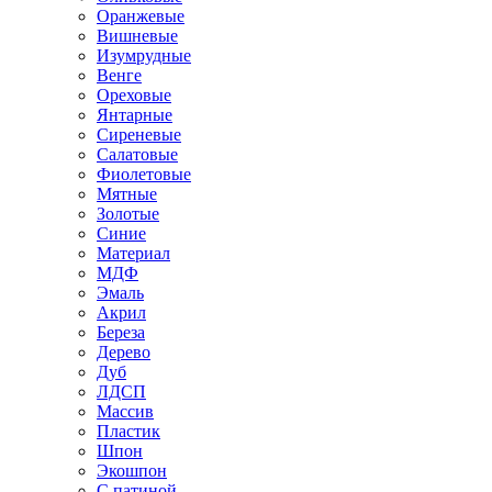
Оранжевые
Вишневые
Изумрудные
Венге
Ореховые
Янтарные
Сиреневые
Салатовые
Фиолетовые
Мятные
Золотые
Синие
Материал
МДФ
Эмаль
Акрил
Береза
Дерево
Дуб
ЛДСП
Массив
Пластик
Шпон
Экошпон
С патиной