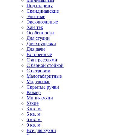
Минимализм
Под старину
Скандинавские
Элитные
Эксклюзивные
Хай-тек
Особенности
Для студии
Для хрущевки
Для дачи
Встроенные
С антресолями
С барной стойкой
С островом
Малогабаритные
Модульные
Скрытые ручки
Размер
Мини-кухни
Узкие
3 кв. м.
5 кв. м.
6 кв. м.
9 кв. м.
Все для кухни