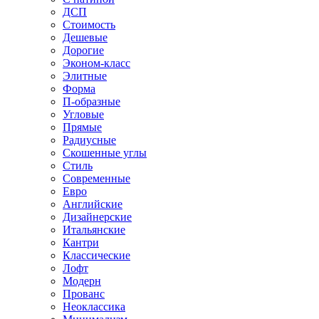
ДСП
Стоимость
Дешевые
Дорогие
Эконом-класс
Элитные
Форма
П-образные
Угловые
Прямые
Радиусные
Скошенные углы
Стиль
Современные
Евро
Английские
Дизайнерские
Итальянские
Кантри
Классические
Лофт
Модерн
Прованс
Неоклассика