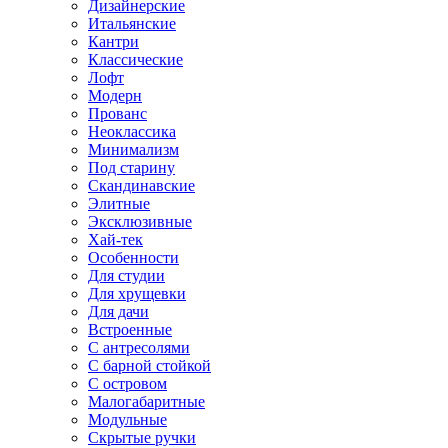
Дизайнерские
Итальянские
Кантри
Классические
Лофт
Модерн
Прованс
Неоклассика
Минимализм
Под старину
Скандинавские
Элитные
Эксклюзивные
Хай-тек
Особенности
Для студии
Для хрущевки
Для дачи
Встроенные
С антресолями
С барной стойкой
С островом
Малогабаритные
Модульные
Скрытые ручки