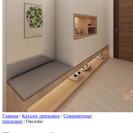
Главная
/
Каталог прихожих
/
Современные
прихожие
/ Оксалис