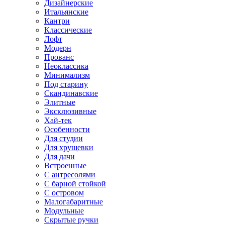
Дизайнерские
Итальянские
Кантри
Классические
Лофт
Модерн
Прованс
Неоклассика
Минимализм
Под старину
Скандинавские
Элитные
Эксклюзивные
Хай-тек
Особенности
Для студии
Для хрущевки
Для дачи
Встроенные
С антресолями
С барной стойкой
С островом
Малогабаритные
Модульные
Скрытые ручки