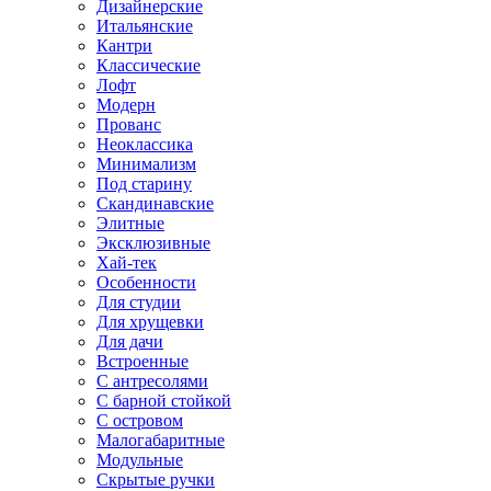
Дизайнерские
Итальянские
Кантри
Классические
Лофт
Модерн
Прованс
Неоклассика
Минимализм
Под старину
Скандинавские
Элитные
Эксклюзивные
Хай-тек
Особенности
Для студии
Для хрущевки
Для дачи
Встроенные
С антресолями
С барной стойкой
С островом
Малогабаритные
Модульные
Скрытые ручки