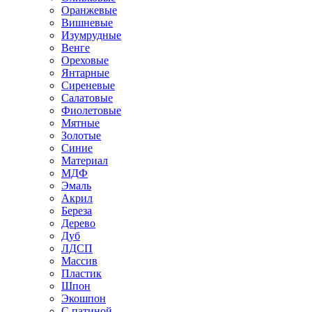
Оранжевые
Вишневые
Изумрудные
Венге
Ореховые
Янтарные
Сиреневые
Салатовые
Фиолетовые
Мятные
Золотые
Синие
Материал
МДФ
Эмаль
Акрил
Береза
Дерево
Дуб
ЛДСП
Массив
Пластик
Шпон
Экошпон
С патиной