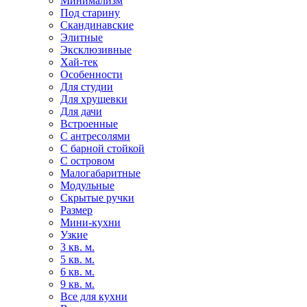
Минимализм
Под старину
Скандинавские
Элитные
Эксклюзивные
Хай-тек
Особенности
Для студии
Для хрущевки
Для дачи
Встроенные
С антресолями
С барной стойкой
С островом
Малогабаритные
Модульные
Скрытые ручки
Размер
Мини-кухни
Узкие
3 кв. м.
5 кв. м.
6 кв. м.
9 кв. м.
Все для кухни