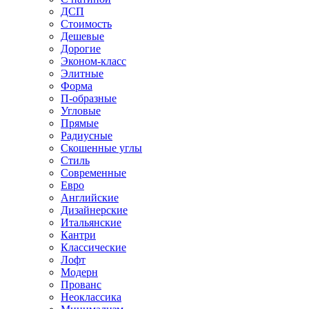
ДСП
Стоимость
Дешевые
Дорогие
Эконом-класс
Элитные
Форма
П-образные
Угловые
Прямые
Радиусные
Скошенные углы
Стиль
Современные
Евро
Английские
Дизайнерские
Итальянские
Кантри
Классические
Лофт
Модерн
Прованс
Неоклассика