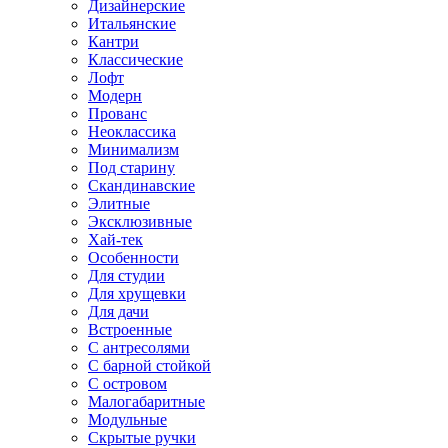
Дизайнерские
Итальянские
Кантри
Классические
Лофт
Модерн
Прованс
Неоклассика
Минимализм
Под старину
Скандинавские
Элитные
Эксклюзивные
Хай-тек
Особенности
Для студии
Для хрущевки
Для дачи
Встроенные
С антресолями
С барной стойкой
С островом
Малогабаритные
Модульные
Скрытые ручки