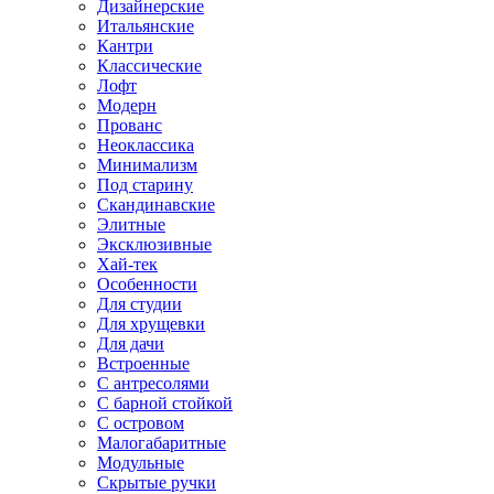
Дизайнерские
Итальянские
Кантри
Классические
Лофт
Модерн
Прованс
Неоклассика
Минимализм
Под старину
Скандинавские
Элитные
Эксклюзивные
Хай-тек
Особенности
Для студии
Для хрущевки
Для дачи
Встроенные
С антресолями
С барной стойкой
С островом
Малогабаритные
Модульные
Скрытые ручки