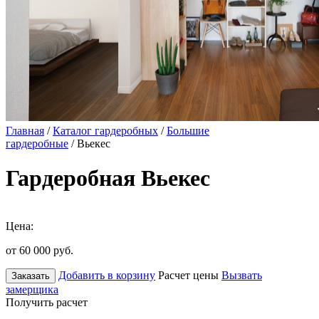
Главная
/
Каталог гардеробных
/
Большие
гардеробные
/ Вьекес
Гардеробная Вьекес
Цена:
от 60 000
руб.
Добавить в корзину
Расчет цены
Вызвать
Заказать
замерщика
Получить расчет