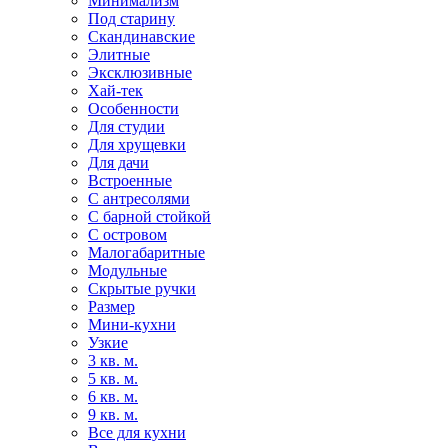
Минимализм
Под старину
Скандинавские
Элитные
Эксклюзивные
Хай-тек
Особенности
Для студии
Для хрущевки
Для дачи
Встроенные
С антресолями
С барной стойкой
С островом
Малогабаритные
Модульные
Скрытые ручки
Размер
Мини-кухни
Узкие
3 кв. м.
5 кв. м.
6 кв. м.
9 кв. м.
Все для кухни