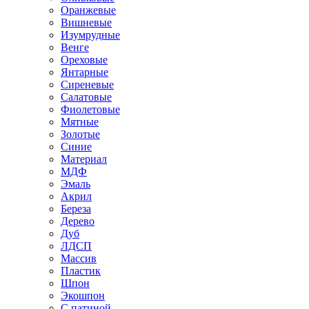
Оранжевые
Вишневые
Изумрудные
Венге
Ореховые
Янтарные
Сиреневые
Салатовые
Фиолетовые
Мятные
Золотые
Синие
Материал
МДФ
Эмаль
Акрил
Береза
Дерево
Дуб
ЛДСП
Массив
Пластик
Шпон
Экошпон
С патиной