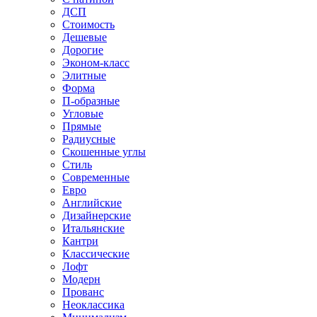
ДСП
Стоимость
Дешевые
Дорогие
Эконом-класс
Элитные
Форма
П-образные
Угловые
Прямые
Радиусные
Скошенные углы
Стиль
Современные
Евро
Английские
Дизайнерские
Итальянские
Кантри
Классические
Лофт
Модерн
Прованс
Неоклассика