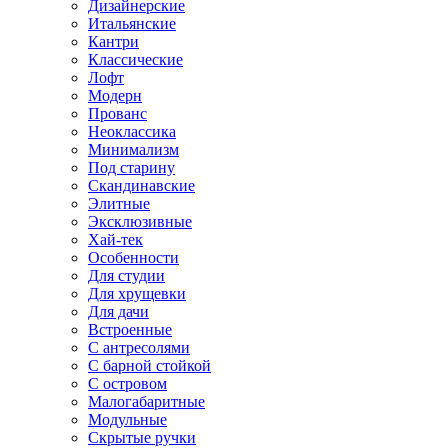
Дизайнерские
Итальянские
Кантри
Классические
Лофт
Модерн
Прованс
Неоклассика
Минимализм
Под старину
Скандинавские
Элитные
Эксклюзивные
Хай-тек
Особенности
Для студии
Для хрущевки
Для дачи
Встроенные
С антресолями
С барной стойкой
С островом
Малогабаритные
Модульные
Скрытые ручки