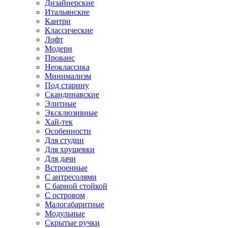
Дизайнерские
Итальянские
Кантри
Классические
Лофт
Модерн
Прованс
Неоклассика
Минимализм
Под старину
Скандинавские
Элитные
Эксклюзивные
Хай-тек
Особенности
Для студии
Для хрущевки
Для дачи
Встроенные
С антресолями
С барной стойкой
С островом
Малогабаритные
Модульные
Скрытые ручки