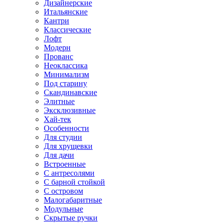
Дизайнерские
Итальянские
Кантри
Классические
Лофт
Модерн
Прованс
Неоклассика
Минимализм
Под старину
Скандинавские
Элитные
Эксклюзивные
Хай-тек
Особенности
Для студии
Для хрущевки
Для дачи
Встроенные
С антресолями
С барной стойкой
С островом
Малогабаритные
Модульные
Скрытые ручки