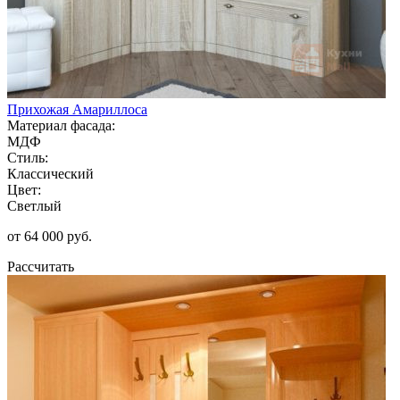
Прихожая Амариллоса
Материал фасада:
МДФ
Стиль:
Классический
Цвет:
Светлый
от 64 000 руб.
Рассчитать