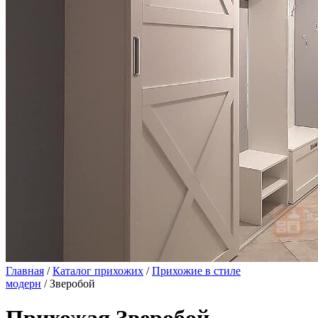
Главная
/
Каталог прихожих
/
Прихожие в стиле
модерн
/ Зверобой