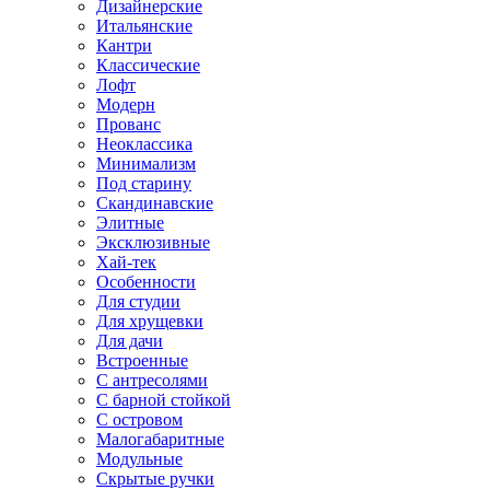
Дизайнерские
Итальянские
Кантри
Классические
Лофт
Модерн
Прованс
Неоклассика
Минимализм
Под старину
Скандинавские
Элитные
Эксклюзивные
Хай-тек
Особенности
Для студии
Для хрущевки
Для дачи
Встроенные
С антресолями
С барной стойкой
С островом
Малогабаритные
Модульные
Скрытые ручки