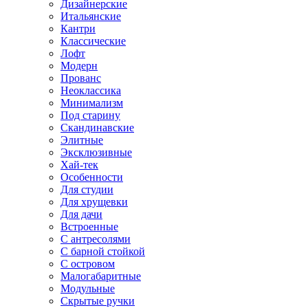
Дизайнерские
Итальянские
Кантри
Классические
Лофт
Модерн
Прованс
Неоклассика
Минимализм
Под старину
Скандинавские
Элитные
Эксклюзивные
Хай-тек
Особенности
Для студии
Для хрущевки
Для дачи
Встроенные
С антресолями
С барной стойкой
С островом
Малогабаритные
Модульные
Скрытые ручки