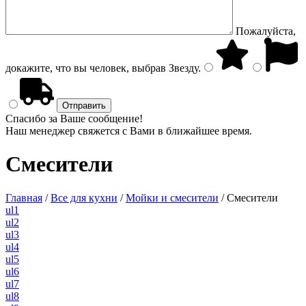
Пожалуйста,
докажите, что вы человек, выбрав
Звезду
.
Спасибо за Ваше сообщение!
Наш менеджер свяжется с Вами в ближайшее время.
Смесители
Главная
/
Все для кухни
/
Мойки и смесители
/
Смесители
ul1
ul2
ul3
ul4
ul5
ul6
ul7
ul8