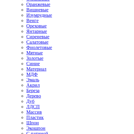
Оранжевые
Вишневые
Изумрудные
Венге
Ореховые
Янтарные
Сиреневые
Салатовые
Фиолетовые
Мятные
Золотые
Синие
Материал
МДФ
Эмаль
Акрил
Береза
Дерево
Дуб
ЛДСП
Массив
Пластик
Шпон
Экошпон
С патиной