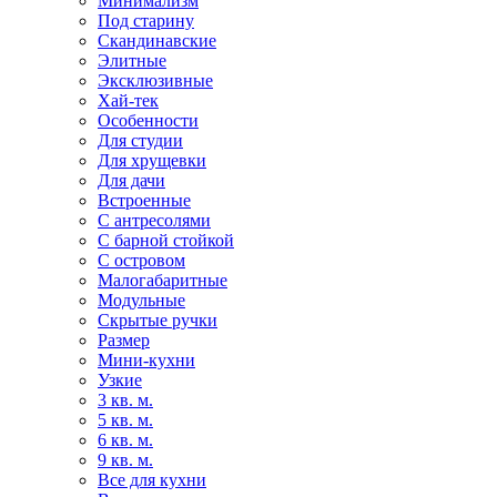
Минимализм
Под старину
Скандинавские
Элитные
Эксклюзивные
Хай-тек
Особенности
Для студии
Для хрущевки
Для дачи
Встроенные
С антресолями
С барной стойкой
С островом
Малогабаритные
Модульные
Скрытые ручки
Размер
Мини-кухни
Узкие
3 кв. м.
5 кв. м.
6 кв. м.
9 кв. м.
Все для кухни