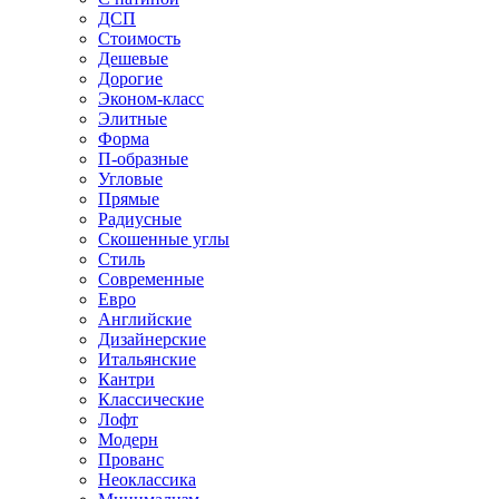
ДСП
Стоимость
Дешевые
Дорогие
Эконом-класс
Элитные
Форма
П-образные
Угловые
Прямые
Радиусные
Скошенные углы
Стиль
Современные
Евро
Английские
Дизайнерские
Итальянские
Кантри
Классические
Лофт
Модерн
Прованс
Неоклассика