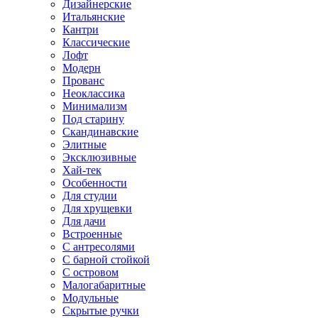
Дизайнерские
Итальянские
Кантри
Классические
Лофт
Модерн
Прованс
Неоклассика
Минимализм
Под старину
Скандинавские
Элитные
Эксклюзивные
Хай-тек
Особенности
Для студии
Для хрущевки
Для дачи
Встроенные
С антресолями
С барной стойкой
С островом
Малогабаритные
Модульные
Скрытые ручки