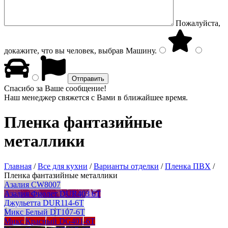
Пожалуйста,
докажите, что вы человек, выбрав
Машину
.
Спасибо за Ваше сообщение!
Наш менеджер свяжется с Вами в ближайшее время.
Пленка фантазийные
металлики
Главная
/
Все для кухни
/
Варианты отделки
/
Пленка ПВХ
/
Пленка фантазийные металлики
Азалия CW8007
Азалия Фиолет DUR403 6T
Джульетта DUR114-6T
Микс Белый DT107-6T
Микс Красный DG401-6T