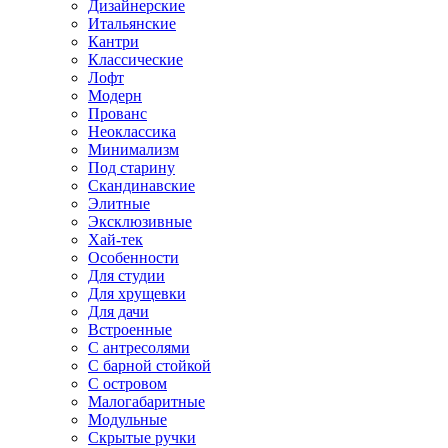
Дизайнерские
Итальянские
Кантри
Классические
Лофт
Модерн
Прованс
Неоклассика
Минимализм
Под старину
Скандинавские
Элитные
Эксклюзивные
Хай-тек
Особенности
Для студии
Для хрущевки
Для дачи
Встроенные
С антресолями
С барной стойкой
С островом
Малогабаритные
Модульные
Скрытые ручки