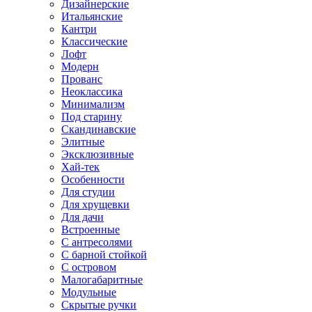
Дизайнерские
Итальянские
Кантри
Классические
Лофт
Модерн
Прованс
Неоклассика
Минимализм
Под старину
Скандинавские
Элитные
Эксклюзивные
Хай-тек
Особенности
Для студии
Для хрущевки
Для дачи
Встроенные
С антресолями
С барной стойкой
С островом
Малогабаритные
Модульные
Скрытые ручки