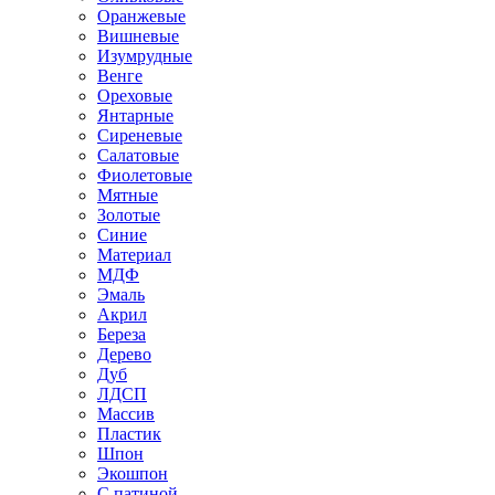
Оранжевые
Вишневые
Изумрудные
Венге
Ореховые
Янтарные
Сиреневые
Салатовые
Фиолетовые
Мятные
Золотые
Синие
Материал
МДФ
Эмаль
Акрил
Береза
Дерево
Дуб
ЛДСП
Массив
Пластик
Шпон
Экошпон
С патиной