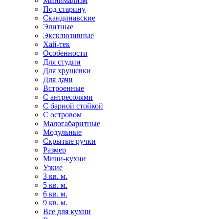
Минимализм
Под старину
Скандинавские
Элитные
Эксклюзивные
Хай-тек
Особенности
Для студии
Для хрущевки
Для дачи
Встроенные
С антресолями
С барной стойкой
С островом
Малогабаритные
Модульные
Скрытые ручки
Размер
Мини-кухни
Узкие
3 кв. м.
5 кв. м.
6 кв. м.
9 кв. м.
Все для кухни