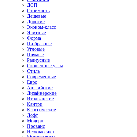
ДСП
Стоимость
Дешевые
Дорогие
Эконом-класс
Элитные
Форма
П-образные
Угловые
Прямые
Радиусные
Скошенные углы
Стиль
Современные
Евро
Английские
Дизайнерские
Итальянские
Кантри
Классические
Лофт
Модерн
Прованс
Неоклассика