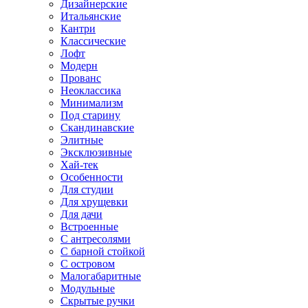
Дизайнерские
Итальянские
Кантри
Классические
Лофт
Модерн
Прованс
Неоклассика
Минимализм
Под старину
Скандинавские
Элитные
Эксклюзивные
Хай-тек
Особенности
Для студии
Для хрущевки
Для дачи
Встроенные
С антресолями
С барной стойкой
С островом
Малогабаритные
Модульные
Скрытые ручки