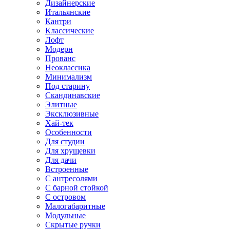
Дизайнерские
Итальянские
Кантри
Классические
Лофт
Модерн
Прованс
Неоклассика
Минимализм
Под старину
Скандинавские
Элитные
Эксклюзивные
Хай-тек
Особенности
Для студии
Для хрущевки
Для дачи
Встроенные
С антресолями
С барной стойкой
С островом
Малогабаритные
Модульные
Скрытые ручки