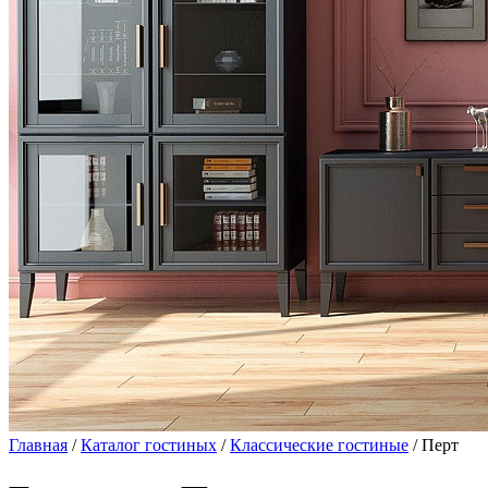
Главная
/
Каталог гостиных
/
Классические гостиные
/ Перт