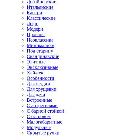
Дизайнерские
Итальянские
Кантри
Классические
Лофт
Модерн
Прованс
Неоклассика
Минимализм
Под старину
Скандинавские
Элитные
Эксклюзивные
Хай-тек
Особенности
Для студии
Для хрущевки
Для дачи
Встроенные
С антресолями
С барной стойкой
С островом
Малогабаритные
Модульные
Скрытые ручки