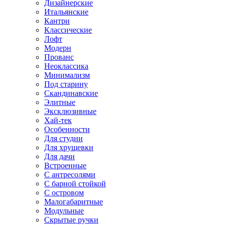
Дизайнерские
Итальянские
Кантри
Классические
Лофт
Модерн
Прованс
Неоклассика
Минимализм
Под старину
Скандинавские
Элитные
Эксклюзивные
Хай-тек
Особенности
Для студии
Для хрущевки
Для дачи
Встроенные
С антресолями
С барной стойкой
С островом
Малогабаритные
Модульные
Скрытые ручки