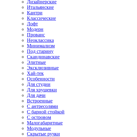
Дизайнерские
Итальянские
Кантри
Классические
Лофт
Модерн
Прованс
Неоклассика
Минимализм
Под старину
Скандинавские
Элитные
Эксклюзивные
Хай-тек
Особенности
Для студии
Для хрущевки
Для дачи
Встроенные
С антресолями
С барной стойкой
С островом
Малогабаритные
Модульные
Скрытые ручки