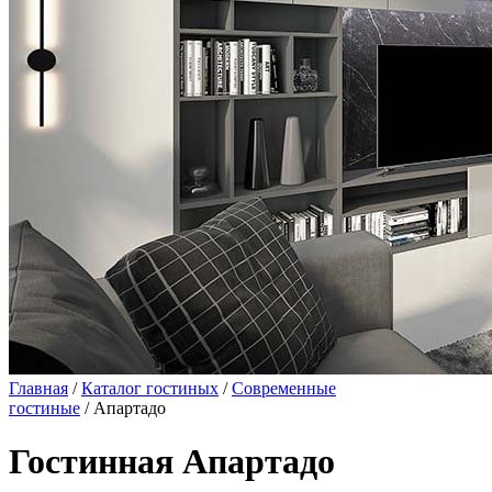
Главная
/
Каталог гостиных
/
Современные
гостиные
/ Апартадо
Гостинная Апартадо