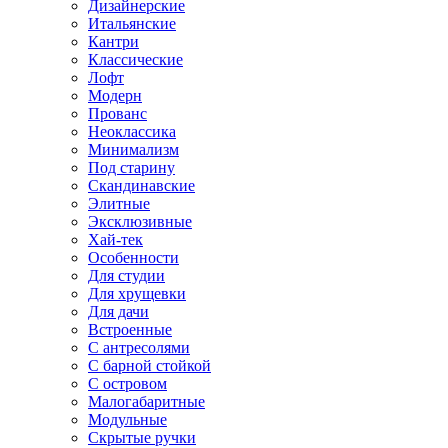
Дизайнерские
Итальянские
Кантри
Классические
Лофт
Модерн
Прованс
Неоклассика
Минимализм
Под старину
Скандинавские
Элитные
Эксклюзивные
Хай-тек
Особенности
Для студии
Для хрущевки
Для дачи
Встроенные
С антресолями
С барной стойкой
С островом
Малогабаритные
Модульные
Скрытые ручки