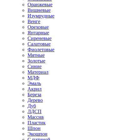
Оранжевые
Вишневые
Изумрудные
Венге
Ореховые
Янтарные
Сиреневые
Салатовые
Фиолетовые
Мятные
Золотые
Синие
Материал
МДФ
Эмаль
Акрил
Береза
Дерево
Дуб
ЛДСП
Массив
Пластик
Шпон
Экошпон
С патиной