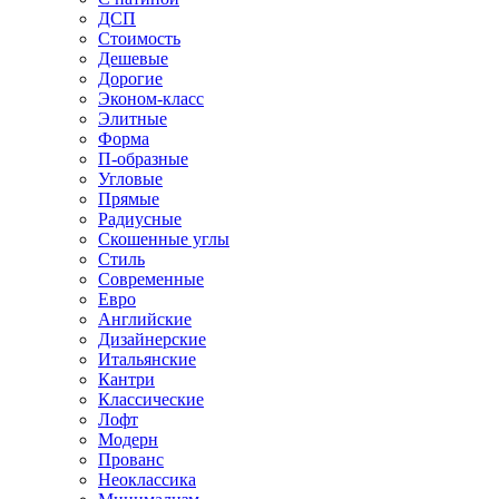
ДСП
Стоимость
Дешевые
Дорогие
Эконом-класс
Элитные
Форма
П-образные
Угловые
Прямые
Радиусные
Скошенные углы
Стиль
Современные
Евро
Английские
Дизайнерские
Итальянские
Кантри
Классические
Лофт
Модерн
Прованс
Неоклассика