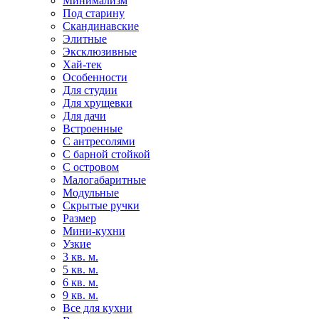
Минимализм
Под старину
Скандинавские
Элитные
Эксклюзивные
Хай-тек
Особенности
Для студии
Для хрущевки
Для дачи
Встроенные
С антресолями
С барной стойкой
С островом
Малогабаритные
Модульные
Скрытые ручки
Размер
Мини-кухни
Узкие
3 кв. м.
5 кв. м.
6 кв. м.
9 кв. м.
Все для кухни