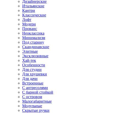
Дизайнерские
Итальянские
Кантри
Классические
Лофт
Модерн
Прованс
Неоклассика
Минимализм
Под старину
Скандинавские
Элитные
Эксклюзивные
Хай-тек
Особенности
Для студии
Для хрущевки
Для дачи
Встроенные
С антресолями
С барной стойкой
С островом
Малогабаритные
Модульные
Скрытые ручки