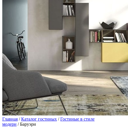
Главная
/
Каталог гостиных
/
Гостиные в стиле
модерн
/ Баруэри