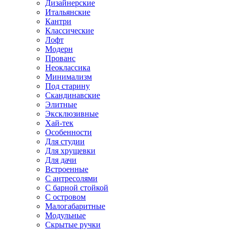
Дизайнерские
Итальянские
Кантри
Классические
Лофт
Модерн
Прованс
Неоклассика
Минимализм
Под старину
Скандинавские
Элитные
Эксклюзивные
Хай-тек
Особенности
Для студии
Для хрущевки
Для дачи
Встроенные
С антресолями
С барной стойкой
С островом
Малогабаритные
Модульные
Скрытые ручки