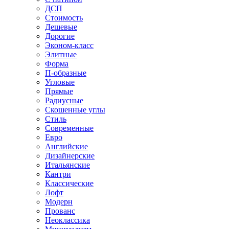
ДСП
Стоимость
Дешевые
Дорогие
Эконом-класс
Элитные
Форма
П-образные
Угловые
Прямые
Радиусные
Скошенные углы
Стиль
Современные
Евро
Английские
Дизайнерские
Итальянские
Кантри
Классические
Лофт
Модерн
Прованс
Неоклассика