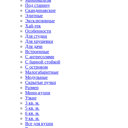
Минимализм
Под старину
Скандинавские
Элитные
Эксклюзивные
Хай-тек
Особенности
Для студии
Для хрущевки
Для дачи
Встроенные
С антресолями
С барной стойкой
С островом
Малогабаритные
Модульные
Скрытые ручки
Размер
Мини-кухни
Узкие
3 кв. м.
5 кв. м.
6 кв. м.
9 кв. м.
Все для кухни