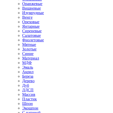
Оранжевые
Вишневые
Изумрудные
Венге
Ореховые
Янтарные
Сиреневые
Салатовые
Фиолетовые
Мятные
Золотые
Синие
Материал
МДФ
Эмаль
Акрил
Береза
Дерево
Дуб
ЛДСП
Массив
Пластик
Шпон
Экошпон
С патиной