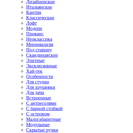
Дизайнерские
Итальянские
Кантри
Классические
Лофт
Модерн
Прованс
Неоклассика
Минимализм
Под старину
Скандинавские
Элитные
Эксклюзивные
Хай-тек
Особенности
Для студии
Для хрущевки
Для дачи
Встроенные
С антресолями
С барной стойкой
С островом
Малогабаритные
Модульные
Скрытые ручки