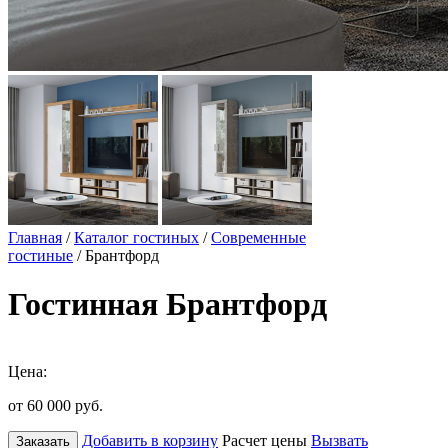
Главная
/
Каталог гостиных
/
Современные
гостиные
/ Брантфорд
Гостинная Брантфорд
Цена:
от 60 000
руб.
Добавить в корзину
Расчет цены
Вызвать
Заказать