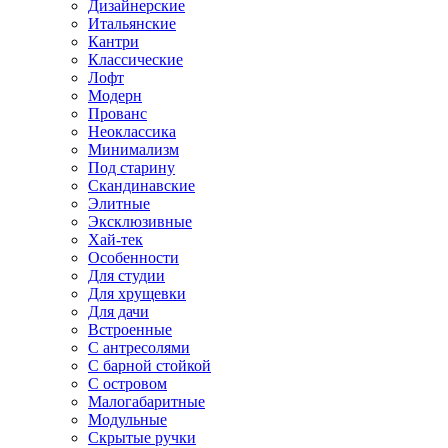
Дизайнерские
Итальянские
Кантри
Классические
Лофт
Модерн
Прованс
Неоклассика
Минимализм
Под старину
Скандинавские
Элитные
Эксклюзивные
Хай-тек
Особенности
Для студии
Для хрущевки
Для дачи
Встроенные
С антресолями
С барной стойкой
С островом
Малогабаритные
Модульные
Скрытые ручки