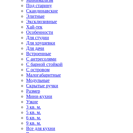
Минимализм
Под старину
Скандинавские
Элитные
Эксклюзивные
Хай-тек
Особенности
Для студии
Для хрущевки
Для дачи
Встроенные
С антресолями
С барной стойкой
С островом
Малогабаритные
Модульные
Скрытые ручки
Размер
Мини-кухни
Узкие
3 кв. м.
5 кв. м.
6 кв. м.
9 кв. м.
Все для кухни