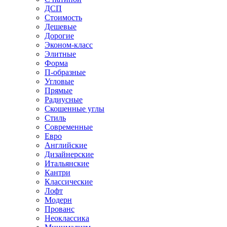
ДСП
Стоимость
Дешевые
Дорогие
Эконом-класс
Элитные
Форма
П-образные
Угловые
Прямые
Радиусные
Скошенные углы
Стиль
Современные
Евро
Английские
Дизайнерские
Итальянские
Кантри
Классические
Лофт
Модерн
Прованс
Неоклассика