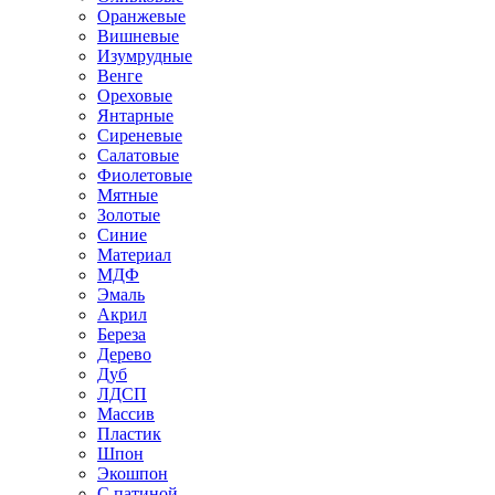
Оранжевые
Вишневые
Изумрудные
Венге
Ореховые
Янтарные
Сиреневые
Салатовые
Фиолетовые
Мятные
Золотые
Синие
Материал
МДФ
Эмаль
Акрил
Береза
Дерево
Дуб
ЛДСП
Массив
Пластик
Шпон
Экошпон
С патиной